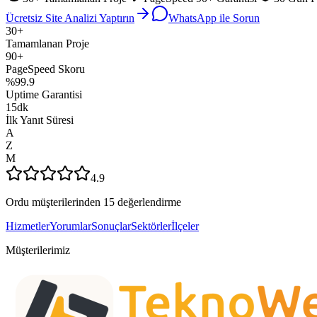
Ücretsiz Site Analizi Yaptırın
WhatsApp ile Sorun
30+
Tamamlanan Proje
90+
PageSpeed Skoru
%99.9
Uptime Garantisi
15dk
İlk Yanıt Süresi
A
Z
M
4.9
Ordu müşterilerinden 15 değerlendirme
Hizmetler
Yorumlar
Sonuçlar
Sektörler
İlçeler
Müşterilerimiz