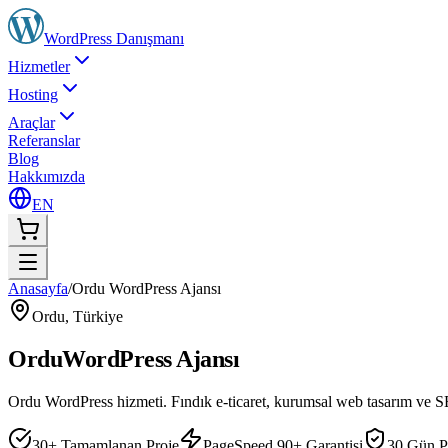
WordPress
Danışmanı
Hizmetler
Hosting
Araçlar
Referanslar
Blog
Hakkımızda
EN
Anasayfa
/
Ordu WordPress Ajansı
Ordu
,
Türkiye
Ordu
WordPress Ajansı
Ordu WordPress hizmeti. Fındık e-ticaret, kurumsal web tasarım ve 
30+ Tamamlanan Proje
PageSpeed 90+ Garantisi
30 Gün P