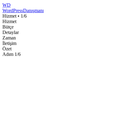
WD
WordPress
Danışmanı
Hizmet
•
1
/
6
Hizmet
Bütçe
Detaylar
Zaman
İletişim
Özet
Adım
1
/
6
Hangi hizmete ihtiyacınız var?
Size en uygun çözümü bulalım.
Bu ay
47 işletme
teklif aldı
Tümü
Geliştirme
Optimizasyon
Yönetim
Kategori
Geliştirme
8
hizmet
WordPress Kurulum
En çok tercih edilen
Profesyonel WordPress kurulumu, hosting ve yapılandırm
5.000 ₺