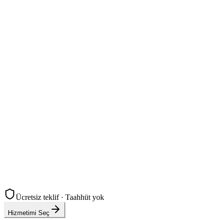
Elif K.
Kurumsal Firma
Murat B.
Blog & İçerik Sitesi
Ücretsiz teklif · Taahhüt yok
Hizmetimi Seç