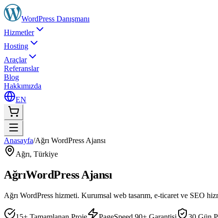
WordPress
Danışmanı
Hizmetler
Hosting
Araçlar
Referanslar
Blog
Hakkımızda
EN
Anasayfa
/
Ağrı WordPress Ajansı
Ağrı
,
Türkiye
Ağrı
WordPress Ajansı
Ağrı WordPress hizmeti. Kurumsal web tasarım, e-ticaret ve SEO hizm
15+ Tamamlanan Proje
PageSpeed 90+ Garantisi
30 Gün P