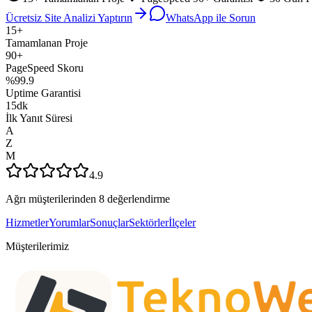
Ücretsiz Site Analizi Yaptırın
WhatsApp ile Sorun
15+
Tamamlanan Proje
90+
PageSpeed Skoru
%99.9
Uptime Garantisi
15dk
İlk Yanıt Süresi
A
Z
M
4.9
Ağrı müşterilerinden 8 değerlendirme
Hizmetler
Yorumlar
Sonuçlar
Sektörler
İlçeler
Müşterilerimiz