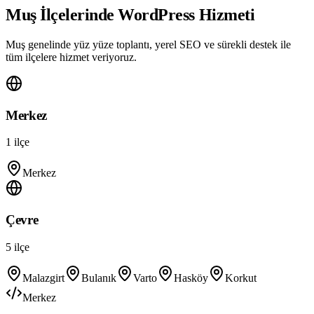
Muş İlçelerinde WordPress Hizmeti
Muş genelinde yüz yüze toplantı, yerel SEO ve sürekli destek ile
tüm ilçelere hizmet veriyoruz.
Merkez
1
ilçe
Merkez
Çevre
5
ilçe
Malazgirt
Bulanık
Varto
Hasköy
Korkut
Merkez