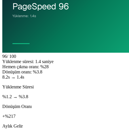
96
/ 100
Yüklenme süresi: 1.4 saniye
Hemen çıkma oranı: %28
Dönüşüm oranı: %3.8
8.2s → 1.4s
Yüklenme Süresi
%1.2 → %3.8
Dönüşüm Oranı
+%217
Aylık Gelir