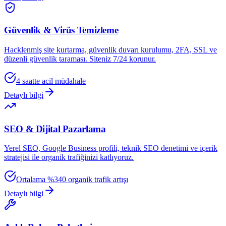
Güvenlik & Virüs Temizleme
Hacklenmiş site kurtarma, güvenlik duvarı kurulumu, 2FA, SSL ve
düzenli güvenlik taraması. Siteniz 7/24 korunur.
4 saatte acil müdahale
Detaylı bilgi
SEO & Dijital Pazarlama
Yerel SEO, Google Business profili, teknik SEO denetimi ve içerik
stratejisi ile organik trafiğinizi katlıyoruz.
Ortalama %340 organik trafik artışı
Detaylı bilgi