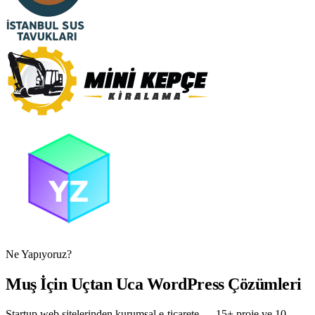
Ne Yapıyoruz?
Muş İçin Uçtan Uca WordPress Çözümleri
Startup web sitelerinden kurumsal e-ticarete — 15+ proje ve 10