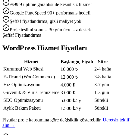
%99.9 uptime garantisi ile kesintisiz hizmet
Google PageSpeed 90+ performans hedefi
Şeffaf fiyatlandırma, gizli maliyet yok
Proje teslimi sonrası 30 gün ücretsiz destek
Şeffaf Fiyatlandırma
WordPress Hizmet Fiyatları
Hizmet
Başlangıç Fiyatı
Süre
Kurumsal Web Sitesi
2-4 hafta
16.000 ₺
E-Ticaret (WooCommerce)
3-8 hafta
12.000 ₺
Hız Optimizasyonu
3-7 gün
4.000 ₺
Güvenlik & Virüs Temizleme
1-3 gün
3.000 ₺
SEO Optimizasyonu
Sürekli
5.000 ₺/ay
Aylık Bakım Paketi
Sürekli
1.500 ₺/ay
Fiyatlar proje kapsamına göre değişiklik gösterebilir.
Ücretsiz teklif
alın →