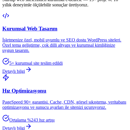
yıllık deneyimle ölçülebilir sonuçlar üretiyoruz.
Kurumsal Web Tasarım
İşletmenize özel, mobil uyumlu ve SEO dostu WordPress siteleri.
Özel tema geliştirme, çok dilli altyapı ve kurumsal kimliğinize
uygun tasarım.
5+ kurumsal site teslim edildi
Detaylı bilgi
Hız Optimizasyonu
PageSpeed 90+ garantisi. Cache, CDN, görsel sıkıştırma, veritabanı
optimizasyonu ve sunucu ayarları ile sitenizi uçuruyoruz.
Ortalama %243 hız artışı
Detaylı bilgi