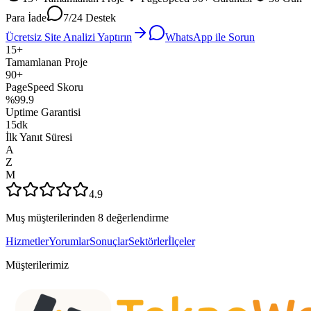
Para İade
7/24 Destek
Ücretsiz Site Analizi Yaptırın
WhatsApp ile Sorun
15+
Tamamlanan Proje
90+
PageSpeed Skoru
%99.9
Uptime Garantisi
15dk
İlk Yanıt Süresi
A
Z
M
4.9
Muş müşterilerinden 8 değerlendirme
Hizmetler
Yorumlar
Sonuçlar
Sektörler
İlçeler
Müşterilerimiz