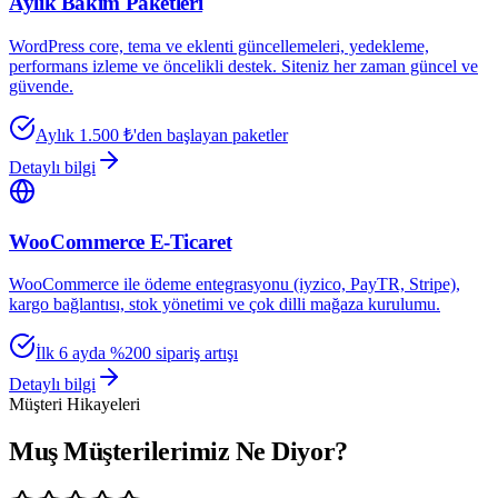
Aylık Bakım Paketleri
WordPress core, tema ve eklenti güncellemeleri, yedekleme,
performans izleme ve öncelikli destek. Siteniz her zaman güncel ve
güvende.
Aylık 1.500 ₺'den başlayan paketler
Detaylı bilgi
WooCommerce E-Ticaret
WooCommerce ile ödeme entegrasyonu (iyzico, PayTR, Stripe),
kargo bağlantısı, stok yönetimi ve çok dilli mağaza kurulumu.
İlk 6 ayda %200 sipariş artışı
Detaylı bilgi
Müşteri Hikayeleri
Muş Müşterilerimiz Ne Diyor?