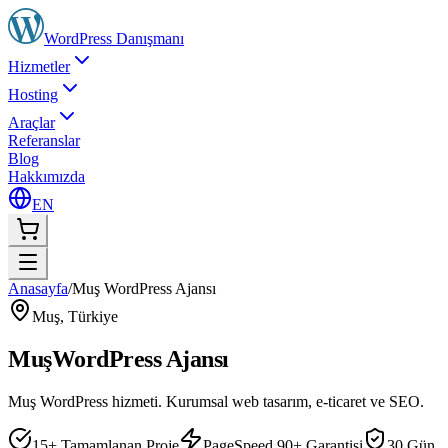
WordPress
Danışmanı
Hizmetler
Hosting
Araçlar
Referanslar
Blog
Hakkımızda
EN
Anasayfa
/
Muş WordPress Ajansı
Muş
,
Türkiye
Muş
WordPress Ajansı
Muş WordPress hizmeti. Kurumsal web tasarım, e-ticaret ve SEO.
15+ Tamamlanan Proje
PageSpeed 90+ Garantisi
30 Gün