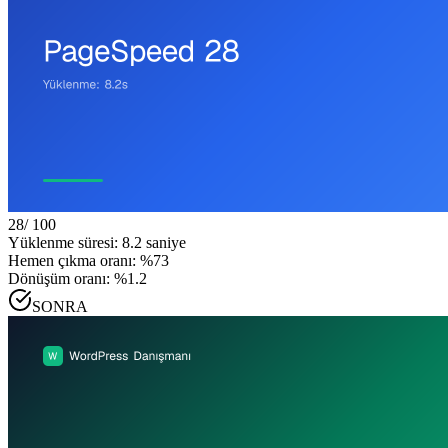
28
/ 100
Yüklenme süresi: 8.2 saniye
Hemen çıkma oranı: %73
Dönüşüm oranı: %1.2
SONRA