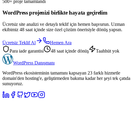
500+ proje tamamlandı
1.000 ₺
Hizmeti İncele
WordPress projenizi birlikte hayata geçirelim
Ücretsiz site analizi ve detaylı teklif için hemen başvurun. Uzman
ekibimiz 48 saat içinde size özel çözüm önerisiyle dönüş yapsın.
Ücretsiz Teklif Al
Hemen Ara
Para iade garantisi
48 saat içinde dönüş
Taahhüt yok
WordPress
Danışmanı
WordPress ekosisteminin tamamını kapsayan 23 farklı hizmetle
domain'den hosting'e, geliştirmeden bakıma kadar her şeyi tek çatıda
sunuyoruz.