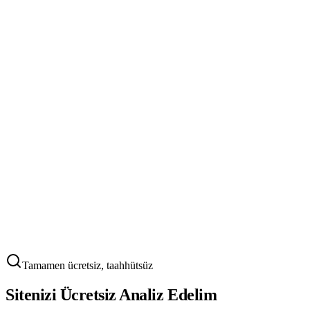
API entegrasyonu ne kadar sürer?
Hangi ödeme sistemlerini entegre edebiliyorsunuz?
Mevcut ERP sistemimle entegrasyon mümkün mü?
Entegrasyon sonrası destek sağlıyor musunuz?
API entegrasyonu site performansını etkiler mi?
Özel API geliştirme yapıyor musunuz?
Tamamen ücretsiz, taahhütsüz
Sitenizi Ücretsiz
Analiz
Edelim