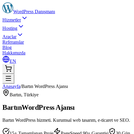
WordPress
Danışmanı
Hizmetler
Hosting
Araçlar
Referanslar
Blog
Hakkımızda
EN
Anasayfa
/
Bartın WordPress Ajansı
Bartın
,
Türkiye
Bartın
WordPress Ajansı
Bartın WordPress hizmeti. Kurumsal web tasarım, e-ticaret ve SEO.
15+ Tamamlanan Proje
PageSpeed 90+ Garantisi
30 Gün