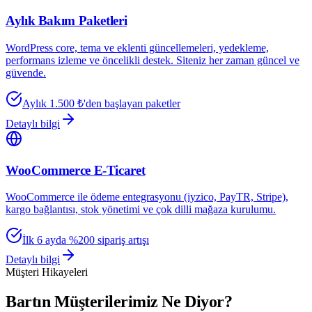
Aylık Bakım Paketleri
WordPress core, tema ve eklenti güncellemeleri, yedekleme,
performans izleme ve öncelikli destek. Siteniz her zaman güncel ve
güvende.
Aylık 1.500 ₺'den başlayan paketler
Detaylı bilgi
WooCommerce E-Ticaret
WooCommerce ile ödeme entegrasyonu (iyzico, PayTR, Stripe),
kargo bağlantısı, stok yönetimi ve çok dilli mağaza kurulumu.
İlk 6 ayda %200 sipariş artışı
Detaylı bilgi
Müşteri Hikayeleri
Bartın Müşterilerimiz Ne Diyor?