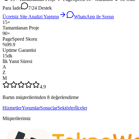
Para İade
7/24 Destek
Ücretsiz Site Analizi Yaptırın
WhatsApp ile Sorun
15+
Tamamlanan Proje
90+
PageSpeed Skoru
%99.9
Uptime Garantisi
15dk
İlk Yanıt Süresi
A
Z
M
4.9
Bartın müşterilerinden 8 değerlendirme
Hizmetler
Yorumlar
Sonuçlar
Sektörler
İlçeler
Müşterilerimiz