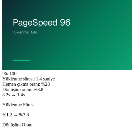
96
/ 100
Yüklenme süresi: 1.4 saniye
Hemen çıkma oranı: %28
Dönüşüm oranı: %3.8
8.2s → 1.4s
Yüklenme Süresi
%1.2 → %3.8
Dönüşüm Oranı