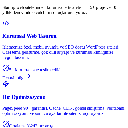
Startup web sitelerinden kurumsal e-ticarete — 15+ proje ve 10
yıllık deneyimle ölçülebilir sonuçlar üretiyoruz.
Kurumsal Web Tasarım
İşletmenize özel, mobil uyumlu ve SEO dostu WordPress siteleri.
Özel tema geliştirme, çok dilli altyapı ve kurumsal kimliğinize
uygun tasarım.
5+ kurumsal site teslim edildi
Detaylı bilgi
Hız Optimizasyonu
PageSpeed 90+ garantisi. Cache, CDN, görsel sıkıştırma, veritabanı
optimizasyonu ve sunucu ayarları ile sitenizi uçuruyoruz.
Ortalama %243 hız artışı