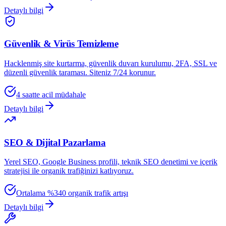
Detaylı bilgi
Güvenlik & Virüs Temizleme
Hacklenmiş site kurtarma, güvenlik duvarı kurulumu, 2FA, SSL ve
düzenli güvenlik taraması. Siteniz 7/24 korunur.
4 saatte acil müdahale
Detaylı bilgi
SEO & Dijital Pazarlama
Yerel SEO, Google Business profili, teknik SEO denetimi ve içerik
stratejisi ile organik trafiğinizi katlıyoruz.
Ortalama %340 organik trafik artışı
Detaylı bilgi