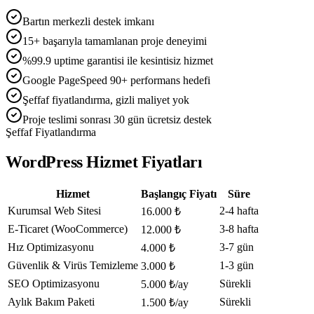
Bartın merkezli destek imkanı
15+ başarıyla tamamlanan proje deneyimi
%99.9 uptime garantisi ile kesintisiz hizmet
Google PageSpeed 90+ performans hedefi
Şeffaf fiyatlandırma, gizli maliyet yok
Proje teslimi sonrası 30 gün ücretsiz destek
Şeffaf Fiyatlandırma
WordPress Hizmet Fiyatları
Hizmet
Başlangıç Fiyatı
Süre
Kurumsal Web Sitesi
2-4 hafta
16.000 ₺
E-Ticaret (WooCommerce)
3-8 hafta
12.000 ₺
Hız Optimizasyonu
3-7 gün
4.000 ₺
Güvenlik & Virüs Temizleme
1-3 gün
3.000 ₺
SEO Optimizasyonu
Sürekli
5.000 ₺/ay
Aylık Bakım Paketi
Sürekli
1.500 ₺/ay