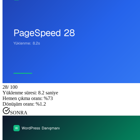
28
/ 100
Yüklenme süresi: 8.2 saniye
Hemen çıkma oranı: %73
Dönüşüm oranı: %1.2
SONRA