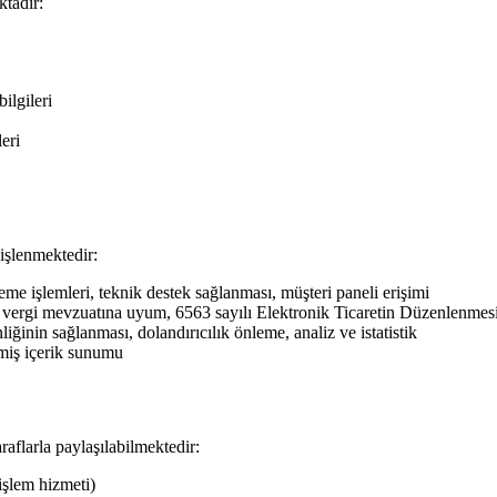
ktadır:
ilgileri
eri
işlenmektedir:
me işlemleri, teknik destek sağlanması, müşteri paneli erişimi
vergi mevzuatına uyum, 6563 sayılı Elektronik Ticaretin Düzenlenmesi
liğinin sağlanması, dolandırıcılık önleme, analiz ve istatistik
ilmiş içerik sunumu
araflarla paylaşılabilmektedir:
şlem hizmeti)