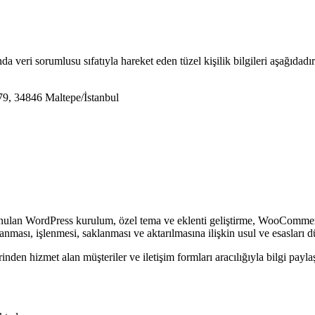
ri sorumlusu sıfatıyla hareket eden tüzel kişilik bilgileri aşağıdadır
79, 34846 Maltepe/İstanbul
unulan WordPress kurulum, özel tema ve eklenti geliştirme, WooCommer
nması, işlenmesi, saklanması ve aktarılmasına ilişkin usul ve esasları d
inden hizmet alan müşteriler ve iletişim formları aracılığıyla bilgi paylaşa