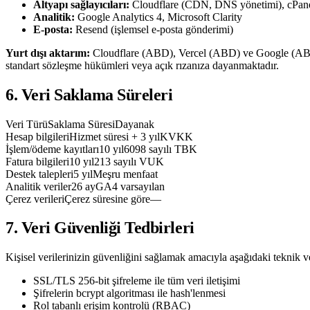
Altyapı sağlayıcıları:
Cloudflare (CDN, DNS yönetimi), cPanel
Analitik:
Google Analytics 4, Microsoft Clarity
E-posta:
Resend (işlemsel e-posta gönderimi)
Yurt dışı aktarım:
Cloudflare (ABD), Vercel (ABD) ve Google (ABD) g
standart sözleşme hükümleri veya açık rızanıza dayanmaktadır.
6. Veri Saklama Süreleri
Veri Türü
Saklama Süresi
Dayanak
Hesap bilgileri
Hizmet süresi + 3 yıl
KVKK
İşlem/ödeme kayıtları
10 yıl
6098 sayılı TBK
Fatura bilgileri
10 yıl
213 sayılı VUK
Destek talepleri
5 yıl
Meşru menfaat
Analitik veriler
26 ay
GA4 varsayılan
Çerez verileri
Çerez süresine göre
—
7. Veri Güvenliği Tedbirleri
Kişisel verilerinizin güvenliğini sağlamak amacıyla aşağıdaki teknik v
SSL/TLS 256-bit şifreleme ile tüm veri iletişimi
Şifrelerin bcrypt algoritması ile hash'lenmesi
Rol tabanlı erişim kontrolü (RBAC)