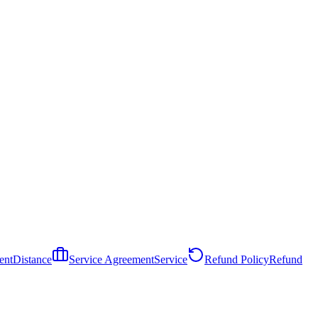
ent
Distance
Service Agreement
Service
Refund Policy
Refund