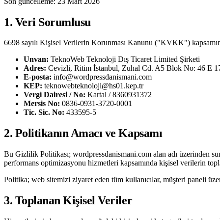
Son güncelleme: 23 Mart 2026
1. Veri Sorumlusu
6698 sayılı Kişisel Verilerin Korunması Kanunu ("KVKK") kapsamında ve
Unvan:
TeknoWeb Teknoloji Dış Ticaret Limited Şirketi
Adres:
Cevizli, Ritim İstanbul, Zuhal Cd. A5 Blok No: 46 E 1
E-posta:
info@wordpressdanismani.com
KEP:
teknowebteknoloji@hs01.kep.tr
Vergi Dairesi / No:
Kartal / 8360931372
Mersis No:
0836-0931-3720-0001
Tic. Sic. No:
433595-5
2. Politikanın Amacı ve Kapsamı
Bu Gizlilik Politikası; wordpressdanismani.com alan adı üzerinden s
performans optimizasyonu hizmetleri kapsamında kişisel verilerin topla
Politika; web sitemizi ziyaret eden tüm kullanıcılar, müşteri paneli üzer
3. Toplanan Kişisel Veriler