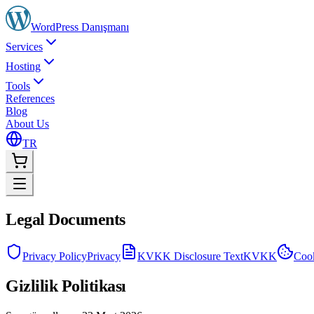
WordPress
Danışmanı
Services
Hosting
Tools
References
Blog
About Us
TR
Legal Documents
Privacy Policy
Privacy
KVKK Disclosure Text
KVKK
Cook
Gizlilik Politikası