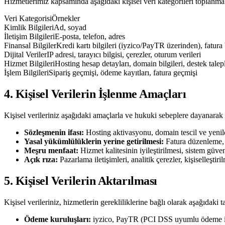
Hizmetlerimiz kapsamında aşağıdaki kişisel veri kategorileri toplanma
Veri Kategorisi
Örnekler
Kimlik Bilgileri
Ad, soyad
İletişim Bilgileri
E-posta, telefon, adres
Finansal Bilgiler
Kredi kartı bilgileri (iyzico/PayTR üzerinden), fatura b
Dijital Veriler
IP adresi, tarayıcı bilgisi, çerezler, oturum verileri
Hizmet Bilgileri
Hosting hesap detayları, domain bilgileri, destek talepl
İşlem Bilgileri
Sipariş geçmişi, ödeme kayıtları, fatura geçmişi
4. Kişisel Verilerin İşlenme Amaçları
Kişisel verileriniz aşağıdaki amaçlarla ve hukuki sebeplere dayanarak 
Sözleşmenin ifası:
Hosting aktivasyonu, domain tescil ve yenile
Yasal yükümlülüklerin yerine getirilmesi:
Fatura düzenleme, 
Meşru menfaat:
Hizmet kalitesinin iyileştirilmesi, sistem güven
Açık rıza:
Pazarlama iletişimleri, analitik çerezler, kişiselleştir
5. Kişisel Verilerin Aktarılması
Kişisel verileriniz, hizmetlerin gerekliliklerine bağlı olarak aşağıdaki t
Ödeme kuruluşları:
iyzico, PayTR (PCI DSS uyumlu ödeme i