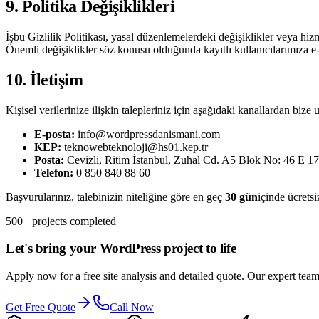
9. Politika Değişiklikleri
İşbu Gizlilik Politikası, yasal düzenlemelerdeki değişiklikler veya h
Önemli değişiklikler söz konusu olduğunda kayıtlı kullanıcılarımıza e-
10. İletişim
Kişisel verilerinize ilişkin talepleriniz için aşağıdaki kanallardan bize u
E-posta:
info@wordpressdanismani.com
KEP:
teknowebteknoloji@hs01.kep.tr
Posta:
Cevizli, Ritim İstanbul, Zuhal Cd. A5 Blok No: 46 E 17
Telefon:
0 850 840 88 60
Başvurularınız, talebinizin niteliğine göre en geç
30 gün
içinde ücretsi
500+ projects completed
Let's bring your WordPress project to life
Apply now for a free site analysis and detailed quote. Our expert team
Get Free Quote
Call Now