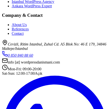
Istanbul WordPress Agency
Ankara WordPress Expert
Company & Contact
About Us
References
Contact
Cevizli, Ritim Istanbul, Zuhal Cd. A5 Blok No: 46 E 179, 34846
Maltepe/Istanbul
0 850 840 88 60
info
[at]
wordpressdanismani.com
Mon-Fri: 09:00-20:00
Sat-Sun: 12:00-17:00
Açık