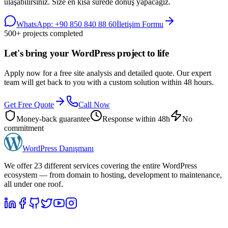
ulaşabilirsiniz. Size en kısa sürede dönüş yapacağız.
WhatsApp:
+90 850 840 88 60
İletişim Formu
500+ projects completed
Let's bring your WordPress project to life
Apply now for a free site analysis and detailed quote. Our expert
team will get back to you with a custom solution within 48 hours.
Get Free Quote
Call Now
Money-back guarantee
Response within 48h
No
commitment
WordPress
Danışmanı
We offer 23 different services covering the entire WordPress
ecosystem — from domain to hosting, development to maintenance,
all under one roof.