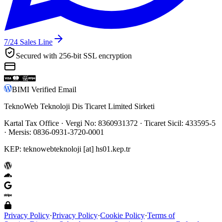
7/24
Sales Line
Secured with 256-bit SSL encryption
BIMI Verified Email
TeknoWeb Teknoloji Dis Ticaret Limited Sirketi
Kartal Tax Office
· Vergi No:
8360931372
· Ticaret Sicil:
433595-5
· Mersis:
0836-0931-3720-0001
KEP:
teknowebteknoloji [at] hs01.kep.tr
Privacy Policy
·
Privacy Policy
·
Cookie Policy
·
Terms of